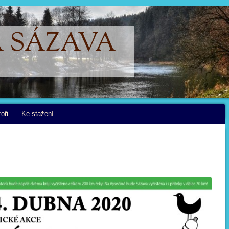
A SÁZAVA
oři
Ke stažení