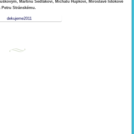
škovým, Martinu Sedlákovi,
Michalu Hupkovi, Miroslavě Istokové
a Petru Stránskému.