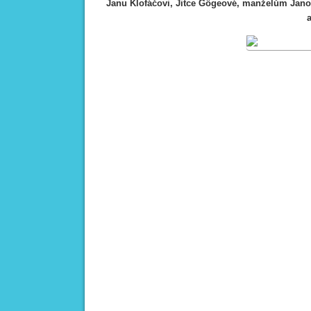
Janu Klofáčovi, Jitce Gögeové,
manželům Janou