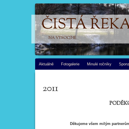
ČISTÁ ŘEK
NA VYSOČINĚ
Skip
Aktuálně
Fotogalerie
Minulé ročníky
Sponz
to
content
2011
PODĚK
Děkujeme všem milým partnerům 