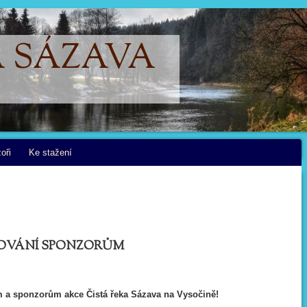
A SÁZAVA
oři
Ke stažení
OVÁNÍ SPONZORŮM
a sponzorům akce Čistá řeka Sázava na Vysočině!